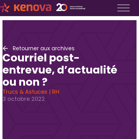
À propos
Notre histoire
Nos valeurs
Retourner aux archives
Notre équipe
Courriel post-
Espace Kenova
Liste Métiers
entrevue, d’actualité
Employeurs
ou non ?
Notre approche
Trucs & Astuces | RH
Recrutement exécutif
3 octobre 2022
Recrutement TI
Recrutement fractionnel
Soumettre un poste
FAQ employeurs
Candidats