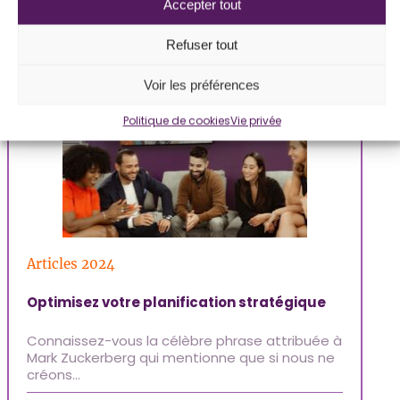
Accepter tout
intéresser
Refuser tout
Voir les préférences
Politique de cookies
Vie privée
Articles 2024
Ar
Optimisez votre planification stratégique
Ke
Ri
Connaissez-vous la célèbre phrase attribuée à
To
Mark Zuckerberg qui mentionne que si nous ne
Mo
créons…
an