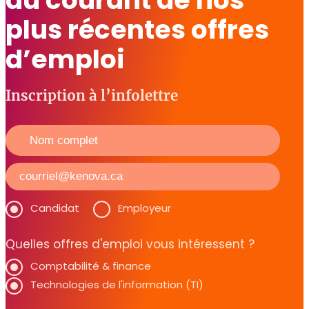
plus récentes offres
d’emploi
Inscription à l’infolettre
Candidat
Employeur
Quelles offres d'emploi vous intéressent ?
Comptabilité & finance
Technologies de l'information (TI)