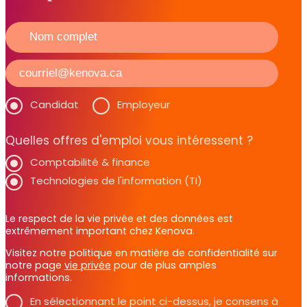
Candidat
Employeur
Quelles offres d'emploi vous intéressent ?
Comptabilité & finance
Technologies de l'information (TI)
Le respect de la vie privée et des données est
extrêmement important chez Kenova.
Visitez notre politique en matière de confidentialité sur
notre page
vie privée
pour de plus amples
informations.
En sélectionnant le point ci-dessus, je consens à