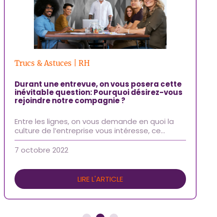
Trucs & Astuces | RH
Ar
Durant une entrevue, on vous posera cette
Ca
inévitable question: Pourquoi désirez-vous
Ha
rejoindre notre compagnie ?
Da
Entre les lignes, on vous demande en quoi la
de
culture de l’entreprise vous intéresse, ce…
op
7 octobre 2022
5 
LIRE L'ARTICLE