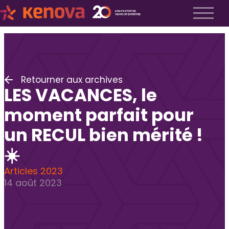
À propos
Notre histoire
Nos valeurs
Retourner aux archives
Notre équipe
LES VACANCES, le
Espace Kenova
Liste Métiers
moment parfait pour
Employeurs
un RECUL bien mérité !
Notre approche
☀️
Recrutement exécutif
Recrutement TI
Articles 2023
Recrutement fractionnel
14 août 2023
Soumettre un poste
FAQ employeurs
Candidats