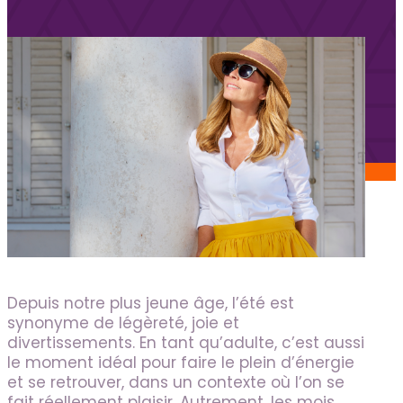
Services aux candidats
Offres d’emploi
FAQ candidats
Blogue
Nous joindre
Soumettre un poste
Espace Kenova
EN
Depuis notre plus jeune âge, l’été est
synonyme de légèreté, joie et
divertissements. En tant qu’adulte, c’est aussi
le moment idéal pour faire le plein d’énergie
et se retrouver, dans un contexte où l’on se
fait réellement plaisir. Autrement, les mois