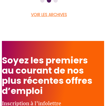
VOIR LES ARCHIVES
Soyez les premiers
au courant de nos
plus récentes offres
d’emploi
Inscription à l’infolettre