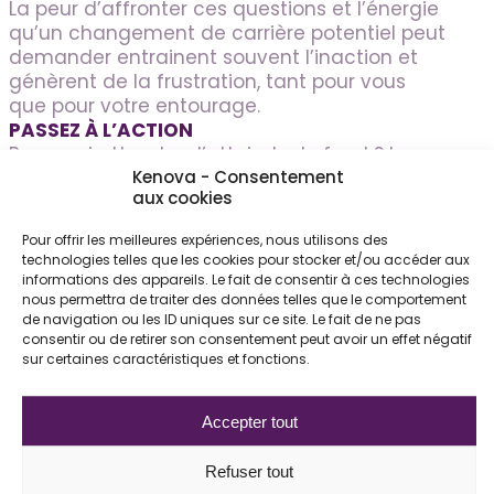
La peur d’affronter ces questions et l’énergie
qu’un changement de carrière potentiel peut
demander entrainent souvent l’inaction et
génèrent de la frustration, tant pour vous
que pour votre entourage.
PASSEZ À L’ACTION
Pourquoi attendre d’atteindre le fond ? La
Kenova - Consentement
saison estivale est le parfait moment pour se
aux cookies
faire plaisir et s’offrir ce cadeau de choisir
d’être à la bonne place professionnellement
Pour offrir les meilleures expériences, nous utilisons des
et d’avancer vers ce dont vous souhaitez
technologies telles que les cookies pour stocker et/ou accéder aux
réellement : une vie à votre image, en accord
informations des appareils. Le fait de consentir à ces technologies
avec vos talents et vos besoins uniques.
nous permettra de traiter des données telles que le comportement
de navigation ou les ID uniques sur ce site. Le fait de ne pas
consentir ou de retirer son consentement peut avoir un effet négatif
sur certaines caractéristiques et fonctions.
Alors, ce dernier mois d’été…
Que comptez-
Accepter tout
vous faire ?
Toute l’équipe de Kenova vous souhaite un
Refuser tout
beau temps de repos pour vous prioriser ! ✨