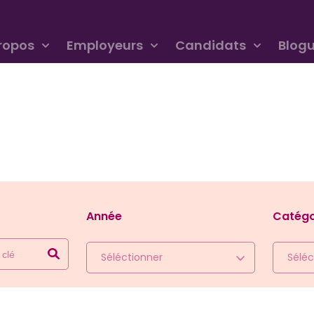
ropos
Employeurs
Candidats
Blog
Année
Catégo
Séléctionner
Séléc