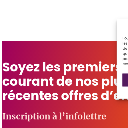
Pou
les
de 
que
pas
Soyez les premiers
cer
courant de nos plu
récentes offres d’e
Inscription à l’infolettre