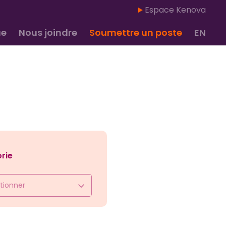
Espace Kenova
ue
Nous joindre
Soumettre un poste
EN
rie
tionner