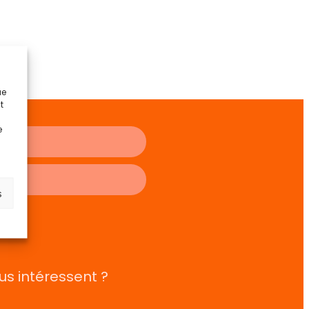
ue
t
e
s
r
us intéressent ?