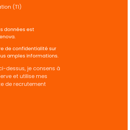
tion (TI)
des données est
enova.
re de confidentialité sur
lus amples informations.
 ci-dessus, je consens à
erve et utilise mes
te de recrutement