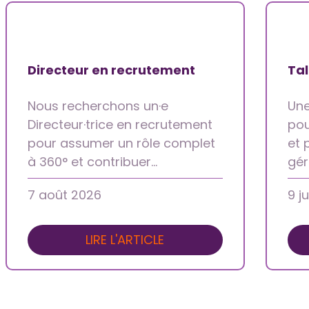
Directeur en recrutement
Tal
​​​​​​​Nous recherchons un·e
Une
Directeur·trice en recrutement
pou
pour assumer un rôle complet
et 
à 360° et contribuer…
gér
7 août 2026
9 j
LIRE L'ARTICLE