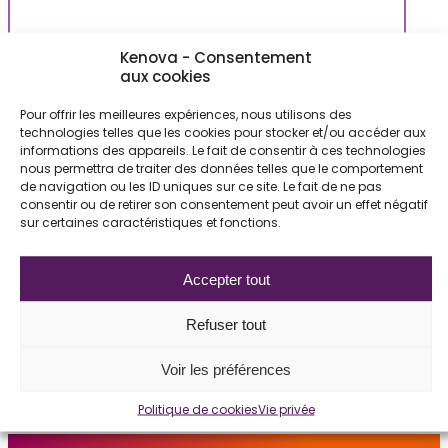
Kenova - Consentement
Directeur(rice) principal(e), Information
aux cookies
financière
Pour offrir les meilleures expériences, nous utilisons des
Une opportunité idéale pour une personne
technologies telles que les cookies pour stocker et/ou accéder aux
informations des appareils. Le fait de consentir à ces technologies
stratégique et rigoureuse, capable de gérer
nous permettra de traiter des données telles que le comportement
des enjeux comptables…
de navigation ou les ID uniques sur ce site. Le fait de ne pas
consentir ou de retirer son consentement peut avoir un effet négatif
24 mars 2026
sur certaines caractéristiques et fonctions.
LIRE L'ARTICLE
Accepter tout
Refuser tout
Voir les préférences
Politique de cookies
Vie privée