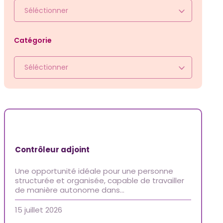
Services aux candidats
Séléctionner
Offres d’emploi
FAQ candidats
Catégorie
Blogue
Séléctionner
Nous joindre
Soumettre un poste
Espace Kenova
Contrôleur adjoint
EN
Une opportunité idéale pour une personne
structurée et organisée, capable de travailler
de manière autonome dans…
15 juillet 2026