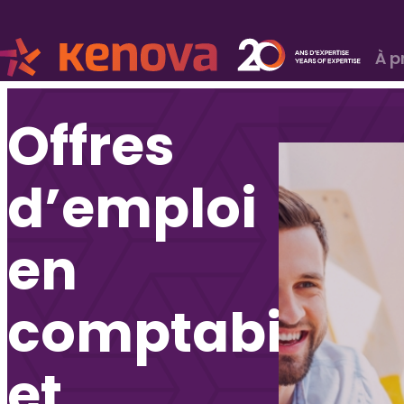
À p
Offres
d’emploi
en
comptabilité
et