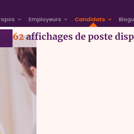
ropos
Employeurs
Candidats
Blog
62
affichages de poste dis