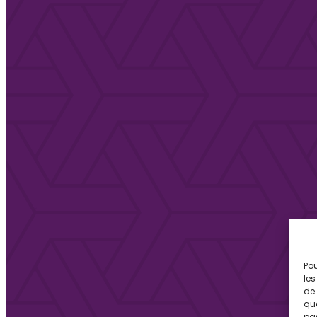
Pou
les
de 
que
pas