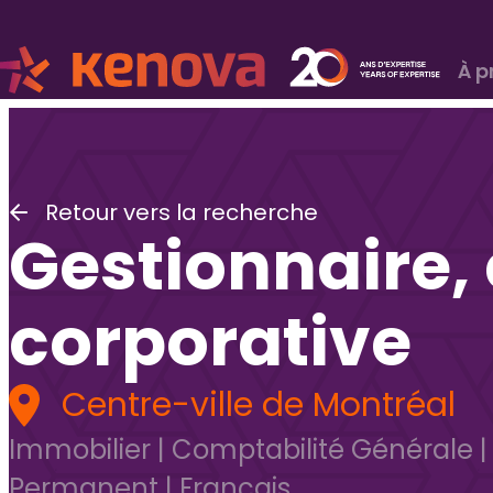
À p
Retour vers la recherche
Gestionnaire,
corporative
Centre-ville de Montréal
Immobilier
|
Comptabilité Générale
Permanent
|
Français