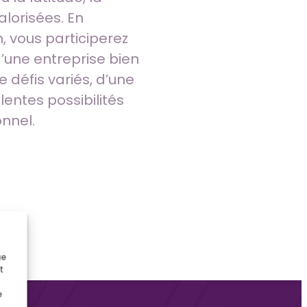
valorisées. En
, vous participerez
’une entreprise bien
e défis variés, d’une
entes possibilités
nnel.
ue
t
e