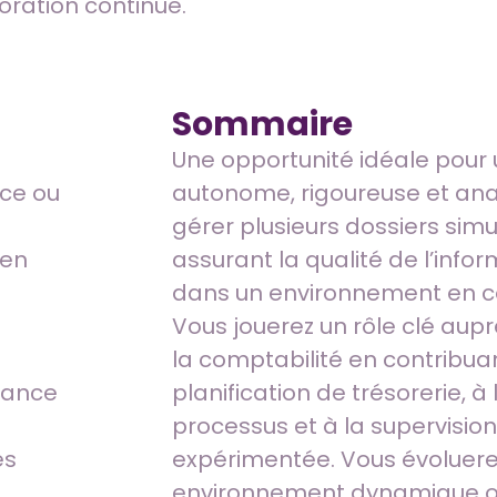
ioration continue.
Sommaire
Une opportunité idéale pour
nce ou
autonome, rigoureuse et ana
gérer plusieurs dossiers sim
 en
assurant la qualité de l’info
dans un environnement en co
Vous jouerez un rôle clé aupr
la comptabilité en contribua
sance
planification de trésorerie, à
processus et à la supervisio
ès
expérimentée. Vous évoluer
environnement dynamique où 