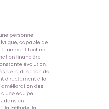
 une personne
lytique, capable de
ultanément tout en
rmation financière
nstante évolution.
ès de la direction de
nt directement à la
 l’amélioration des
n d’une équipe
ez dans un
la latitude, la