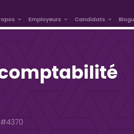
ropos
Employeurs
Candidats
Blog
 comptabilité
|
#4370