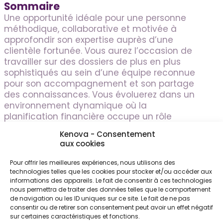
Sommaire
Une opportunité idéale pour une personne
méthodique, collaborative et motivée à
approfondir son expertise auprès d’une
clientèle fortunée. Vous aurez l’occasion de
travailler sur des dossiers de plus en plus
sophistiqués au sein d’une équipe reconnue
pour son accompagnement et son partage
des connaissances. Vous évoluerez dans un
environnement dynamique où la
planification financière occupe un rôle
stratégique et où les possibilités de
Kenova - Consentement
développement professionnel sont
aux cookies
nombreuses. Vous contribuerez directement
à offrir un service-conseil de haut niveau
Pour offrir les meilleures expériences, nous utilisons des
tout en accélérant votre progression vers
technologies telles que les cookies pour stocker et/ou accéder aux
informations des appareils. Le fait de consentir à ces technologies
une expertise avancée en gestion de
nous permettra de traiter des données telles que le comportement
patrimoine.
de navigation ou les ID uniques sur ce site. Le fait de ne pas
consentir ou de retirer son consentement peut avoir un effet négatif
sur certaines caractéristiques et fonctions.