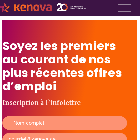
À propos
Notre histoire
Soyez les premiers
Nos valeurs
Notre équipe
au courant de nos
Espace Kenova
Liste Métiers
plus récentes offres
Employeurs
d’emploi
Notre approche
Recrutement exécutif
Inscription à l’infolettre
Recrutement TI
Recrutement fractionnel
Soumettre un poste
FAQ employeurs
Candidats