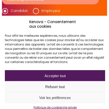
Services aux candidats
Offres d’emploi
Candidat
Employeur
FAQ candidats
Kenova - Consentement
Quelles offres d'emploi vous intéressent ?
Blogue
aux cookies
Comptabilité & finance
Pour offrir les meilleures expériences, nous utilisons des
Nous joindre
Technologies de l'information (TI)
technologies telles que les cookies pour stocker et/ou accéder aux
informations des appareils. Le fait de consentir à ces technologies
Soumettre un poste
nous permettra de traiter des données telles que le comportement
Le respect de la vie privée et des données est
de navigation ou les ID uniques sur ce site. Le fait de ne pas
extrêmement important chez Kenova.
consentir ou de retirer son consentement peut avoir un effet négatif
Espace Kenova
sur certaines caractéristiques et fonctions.
Visitez notre politique en matière de confidentialité sur
notre page
vie privée
pour de plus amples
informations.
Accepter tout
EN
En sélectionnant le point ci-dessus, je consens à
ce que Kenova recueille, conserve et utilise mes
Refuser tout
informations dans un contexte de recrutement
professionnel.
Voir les préférences
Politique de cookies
Vie privée