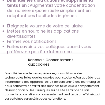
Diminuer les distractions et supprimer la
tentation :
Augmentez votre concentration
de manière exponentielle simplement en
adoptant ces habitudes ingénues :
Éteignez le volume de votre cellulaire.
Mettez en sourdine les applications
divertissantes.
Fermez vos notifications.
Faites savoir à vos collègues quand vous
préférez ne pas être interrompu.
Écoutez un peu de musique en arrière-
Kenova - Consentement
plan, créez-vous une bulle calme.
aux cookies
Mangez sainement et ayez des grignotines
santé à portée de la main.
Pour offrir les meilleures expériences, nous utilisons des
Dormez suffisamment.
technologies telles que les cookies pour stocker et/ou accéder aux
informations des appareils. Le fait de consentir à ces technologies
Nettoyez, classez et rangez votre espace
nous permettra de traiter des données telles que le comportement
de travail régulièrement. Un espace épuré
de navigation ou les ID uniques sur ce site. Le fait de ne pas
et organisé vous aidera à penser plus
consentir ou de retirer son consentement peut avoir un effet négatif
clairement.
sur certaines caractéristiques et fonctions.