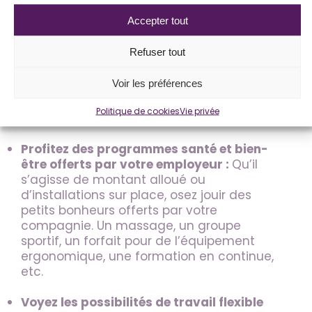
Reconditionnez vos réflexes :
Il y a de
Accepter tout
fortes chances que vous lisiez vos courriels
ou autres messages dès que vous recevez
Refuser tout
une notification. Combattez l’impulsion de
réagir immédiatement. Choisissez des
Voir les préférences
heures précises pour consulter votre boîte
de réception et vos applications de
Politique de cookies
Vie privée
messagerie.
Profitez des programmes santé et bien-
être offerts par votre employeur :
Qu’il
s’agisse de montant alloué ou
d’installations sur place, osez jouir des
petits bonheurs offerts par votre
compagnie. Un massage, un groupe
sportif, un forfait pour de l’équipement
ergonomique, une formation en continue,
etc.
Voyez les possibilités de travail flexible