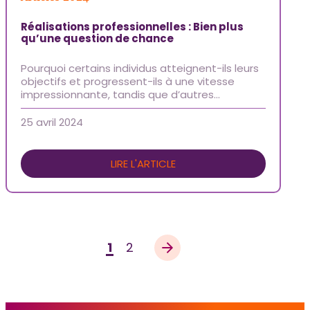
Réalisations professionnelles : Bien plus
qu’une question de chance
Pourquoi certains individus atteignent-ils leurs
objectifs et progressent-ils à une vitesse
impressionnante, tandis que d’autres…
25 avril 2024
LIRE L'ARTICLE
Pagination
1
Page
2
Page
Page
des
suivante
messages