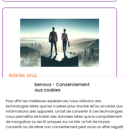
Articles 2024
Kenova - Consentement
Osez la liberté professionnelle et découvrez
aux cookies
un monde de possibilités !
Pour offrir les meilleures expériences, nous utilisons des
Vous rêvez d’une carrière épanouissante, mais
technologies telles que les cookies pour stocker et/ou accéder aux
vous vous sentez freiné par les contraintes du
informations des appareils. Le fait de consentir à ces technologies
monde…
nous permettra de traiter des données telles que le comportement
de navigation ou les ID uniques sur ce site. Le fait de ne pas
consentir ou de retirer son consentement peut avoir un effet négatif
29 mai 2024