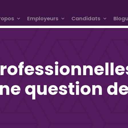
ropos
Employeurs
Candidats
Blog
rofessionnelles
une question d