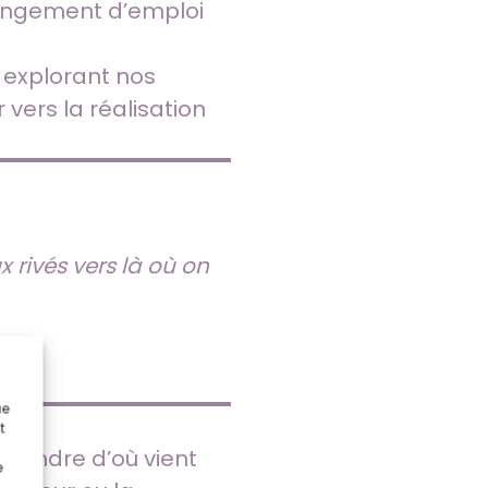
changement d’emploi
n explorant nos
vers la réalisation
x rivés vers là où on
ue
t
prendre d’où vient
e