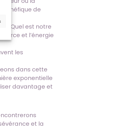
la peur ou la
st bénéfique de
s
de ? Quel est notre
 force et l’énergie
uvent les
ageons dans cette
ière exponentielle
liser davantage et
rencontrerons
sévérance et la