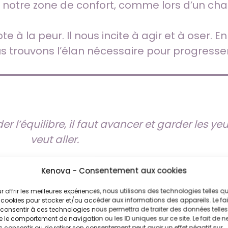
 de notre zone de confort, comme lors d’un 
e à la peur. Il nous incite à agir et à oser. E
 trouvons l’élan nécessaire pour progresser 
r l’équilibre, il faut avancer et garder les yeu
veut aller.
Kenova - Consentement aux cookies
r offrir les meilleures expériences, nous utilisons des technologies telles q
 cookies pour stocker et/ou accéder aux informations des appareils. Le fai
consentir à ces technologies nous permettra de traiter des données telles
remier pas. Prendre du recul pour mieux com
 le comportement de navigation ou les ID uniques sur ce site. Le fait de n
 consentir ou de retirer son consentement peut avoir un effet négatif sur