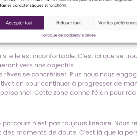
considérer les avertissements pertinents. Si 
taines caractéristiques et fonctions.
90 % des peurs ne se réalisent jamais), il e
Accepter tout
Refuser tout
Voir les préférence
 rêve, notre passion, notre aspiration profon
Politique de cookies
Vie privée
 place pour guider nos actions, nous donner la
 elle est inconfortable. C’est ici que se tro
eront vers nos objectifs.
nos rêves se concrétiser. Plus nous nous eng
tivation pour continuer à progresser de man
personnel. Cette zone donne l’élan pour réa
e parcours n’est pas toujours linéaire. Nous 
t des moments de doute. C’est là que la per