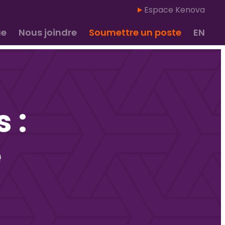
Espace Kenova
ue
Nous joindre
Soumettre un poste
EN
 :
e