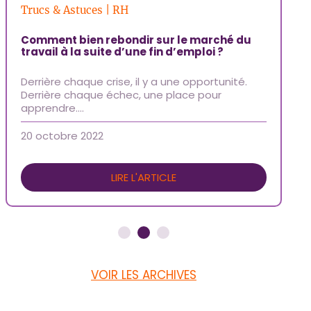
Trucs & Astuces | RH
Tr
Comment bien rebondir sur le marché du
En
travail à la suite d’une fin d’emploi ?
Vo
Derrière chaque crise, il y a une opportunité.
qu
Derrière chaque échec, une place pour
Gl
apprendre….
3 
20 octobre 2022
LIRE L'ARTICLE
VOIR LES ARCHIVES