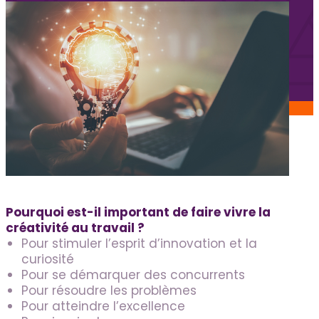
Services aux candidats
Offres d’emploi
FAQ candidats
Blogue
Nous joindre
Soumettre un poste
Espace Kenova
Pourquoi est-il important de faire vivre la
EN
créativité au travail ?
Pour stimuler l’esprit d’innovation et la
curiosité
Pour se démarquer des concurrents
Pour résoudre les problèmes
Pour atteindre l’excellence