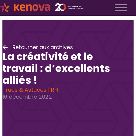
À propos
Notre histoire
Nos valeurs
Retourner aux archives
Notre équipe
La créativité et le
Espace Kenova
Liste Métiers
travail : d’excellents
Employeurs
alliés !
Notre approche
Trucs & Astuces | RH
Recrutement exécutif
16 décembre 2022
Recrutement TI
Recrutement fractionnel
Soumettre un poste
FAQ employeurs
Candidats