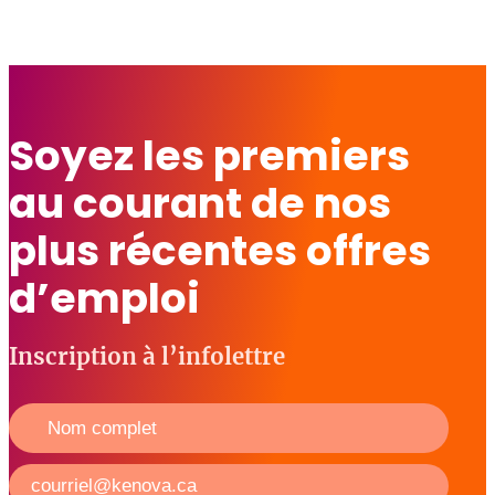
Soyez les premiers
au courant de nos
plus récentes offres
d’emploi
Inscription à l’infolettre