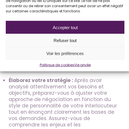
de navigation ou les ID uniques sur ce site. Le fait de ne pas
œuvre lors de votre prochaine négociation
consentir ou de retirer son consentement peut avoir un effet négatif
sur certaines caractéristiques et fonctions.
Identifiez vos priorités :
Définissez
clairement quelles sont vos priorités
concernant les facteurs susceptibles de
Accepter tout
vous faire changer d’emploi, tels que le
salaire minimum acceptable, les horaires,
Refuser tout
les perspectives d’évolution, le mode de
travail, etc. Cette clarification vous aidera
Voir les préférences
à être précis et à garder le focus lors des
négociations.
Politique de cookies
Vie privée
Élaborez votre stratégie :
Après avoir
analysé attentivement vos besoins et
objectifs, préparez-vous à ajuster votre
approche de négociation en fonction du
style de personnalité de votre interlocuteur
tout en énonçant clairement les bases de
vos demandes. Assurez-vous de
comprendre les enjeux et les