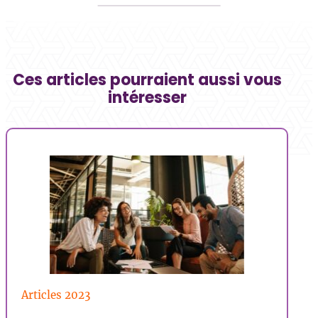
Ces articles pourraient aussi vous
intéresser
Trucs & Astuces | RH
Ar