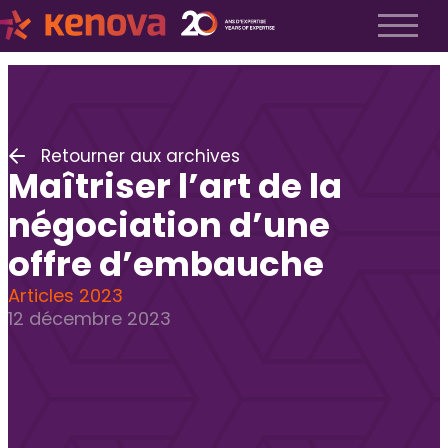
À propos
Notre histoire
Nos valeurs
Retourner aux archives
Notre équipe
Maîtriser l’art de la
Espace Kenova
Liste Métiers
négociation d’une
Employeurs
offre d’embauche
Notre approche
Articles 2023
Recrutement exécutif
12 décembre 2023
Recrutement TI
Recrutement fractionnel
Soumettre un poste
FAQ employeurs
Candidats