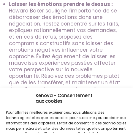
Laisser les émotions prendre le dessus :
Howard Baker souligne l’importance de se
débarrasser des émotions dans une
négociation. Restez concentré sur les faits,
expliquez rationnellement vos demandes,
et en cas de refus, proposez des
compromis constructifs sans laisser des
émotions négatives influencer votre
approche. Évitez également de laisser les
mauvaises expériences passées affecter
votre perspective sur la nouvelle
opportunité. Résolvez ces problèmes plutôt
que de les transférer, et maintenez un état
d’esprit ouvert pour une négociation
constructive.
Kenova - Consentement
aux cookies
Optez pour une approche réfléchie et
Pour offrir les meilleures expériences, nous utilisons des
professionnelle, et accordez-vous de l’espace
technologies telles que les cookies pour stocker et/ou accéder aux
lorsque nécessaire.
informations des appareils. Le fait de consentir à ces technologies
nous permettra de traiter des données telles que le comportement
✔️ Les 7 meilleures pratiques à mettre en