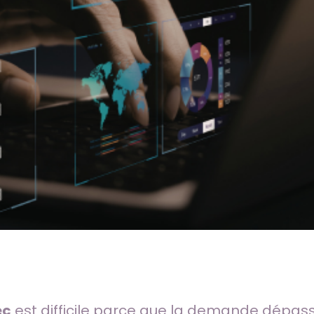
ec
est difficile parce que la demande dépass