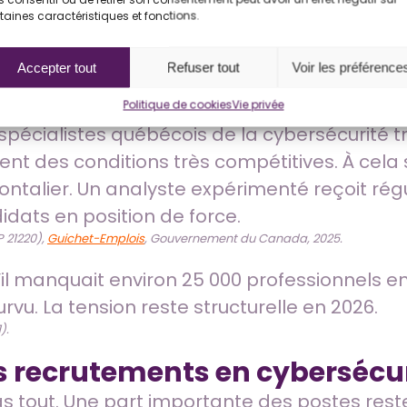
, soit le double de la moyenne nationale. La re
taines caractéristiques et fonctions.
Accepter tout
Refuser tout
Voir les préférence
rnement du Canada, 2025;
Système de projection des professions au
arché américain
Politique de cookies
Vie privée
spécialistes québécois de la cybersécurité tr
ent des conditions très compétitives. À cela s
rontalier. Un analyste expérimenté reçoit ré
didats en position de force.
P 21220),
Guichet-Emplois
, Gouvernement du Canada, 2025.
u’il manquait environ 25 000 professionnels e
rvu. La tension reste structurelle en 2026.
).
s recrutements en cybersécu
 pas tout. Une part importante des postes re