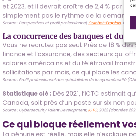
et 2023, et il devrait croître de 2,4 % par an
cer
simplement pas le rythme de la demande.
Source : Perspectives et profil professionnel,
Guichet-Emplois
, Gouve
La concurrence des banques et du m
Vous ne recrutez pas seul. Près de 18 % des 
finance et l’assurance, des secteurs qui offr
salaires américains et du télétravail transf
sollicitations par mois, ce qui place les can
Source : Profil professionnel des spécialistes de la cybersécurité (CN
Statistique clé :
Dès 2021, l’ICTC estimait q
Canada, soit près d’un poste sur six non pou
Source : Cybersecurity Talent Development,
ICTC
, 2022 (données 2021
Ce qui bloque réellement vo
La pénurie est réelle, mais elle n’explique