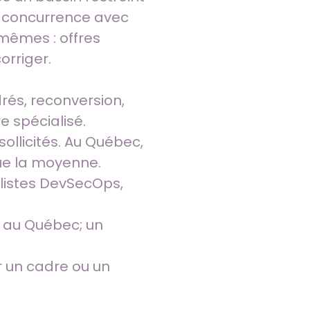
e concurrence avec
mêmes : offres
orriger.
drés, reconversion,
e spécialisé.
ollicités. Au Québec,
que la moyenne.
alistes DevSecOps,
e au Québec; un
r un cadre ou un