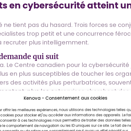
nts en cybersécurité atteint
 ne tient pas du hasard. Trois forces se con
écialistes trop petit et une concurrence fér
 recruter plus intelligemment.
demande qui suit
. Le Centre canadien pour la cybersécurité 
us en plus susceptibles de toucher les organ
rs des activités plus perturbatrices, souve
 augmentent, plus les entreprises cherchent des
Kenova - Consentement aux cookies
 canadien pour la cybersécurité
, 2024.
 pour la demande
r offrir les meilleures expériences, nous utilisons des technologies telles q
 cookies pour stocker et/ou accéder aux informations des appareils. Le fai
tes de la cybersécurité
, et leurs perspective
consentir à ces technologies nous permettra de traiter des données telles
 le comportement de navigation ou les ID uniques sur ce site. Le fait de n
a, l’emploi dans cette profession a plus qu
 consentir ou de retirer son consentement peut avoir un effet négatif sur