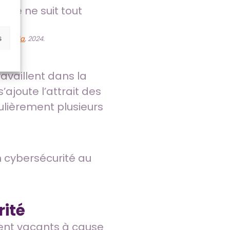
lève ne suit tout
s
 Canada
, 2024.
availlent dans la
’ajoute l’attrait des
gulièrement plusieurs
n cybersécurité au
rité
stent vacants à cause