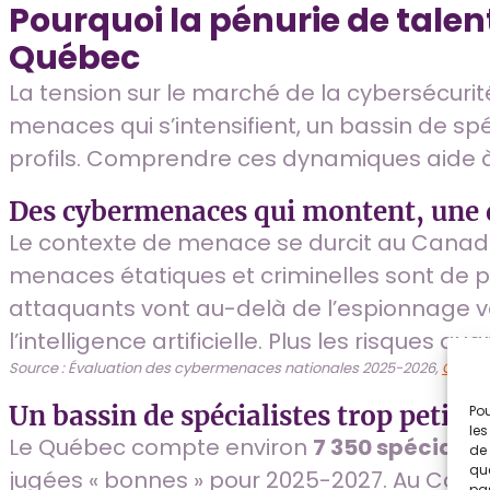
Pourquoi la pénurie de tale
Québec
La tension sur le marché de la cybersécurité
menaces qui s’intensifient, un bassin de sp
profils. Comprendre ces dynamiques aide à
Des cybermenaces qui montent, une 
Le contexte de menace se durcit au Canada
menaces étatiques et criminelles sont de pl
attaquants vont au-delà de l’espionnage ve
l’intelligence artificielle. Plus les risques
Source : Évaluation des cybermenaces nationales 2025-2026,
Centre
Un bassin de spécialistes trop petit
Pou
les
Le Québec compte environ
7 350 spécialis
de 
que
jugées « bonnes » pour 2025-2027. Au Canad
pas