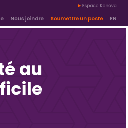
Espace Kenova
ue
Nous joindre
Soumettre un poste
EN
té au
ficile