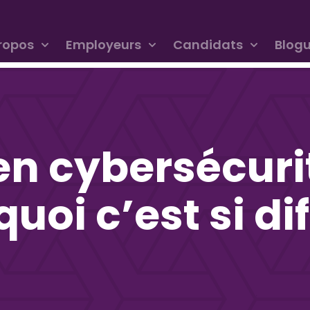
ropos
Employeurs
Candidats
Blog
n cybersécuri
oi c’est si dif