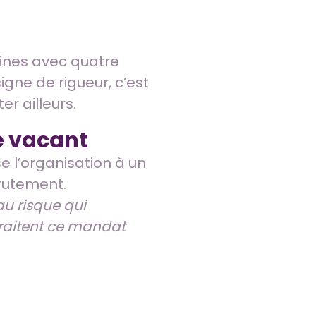
aines avec quatre
igne de rigueur, c’est
r ailleurs.
é vacant
se l’organisation à un
rutement.
au risque qui
traitent ce mandat