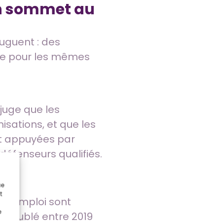
 un sommet au
juguent : des
oce pour les mêmes
juge que les
isations, et que les
nt appuyées par
 défenseurs qualifiés.
ue
t
s d’emploi sont
e
e doublé entre 2019